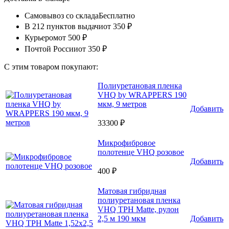
Самовывоз со склада
Бесплатно
В 212 пунктов выдачи
от 350 ₽
Курьером
от 500 ₽
Почтой России
от 350 ₽
С этим товаром покупают:
Полиуретановая пленка
VHQ by WRAPPERS 190
мкм, 9 метров
Добавить
33300 ₽
Микрофибровое
полотенце VHQ розовое
Добавить
400 ₽
Матовая гибридная
полиуретановая пленка
VHQ TPH Matte, рулон
2,5 м 190 мкм
Добавить