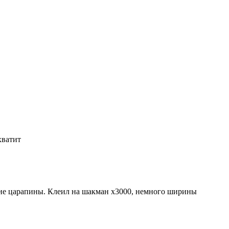
 хватит
лкие царапины. Клеил на шакман х3000, немного ширины