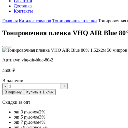
Гарантии
Доставка
Контакты
Главная
Каталог товаров
Тонировочные пленки
Тонировочная 
Тонировочная пленка VHQ AIR Blue 80
Артикул:
vhq-air-blue-80-2
4600
₽
В наличии
-
+
В корзину
Купить в 1 клик
Скидки за опт
от 3 рулонов
2%
от 5 рулонов
3%
от 7 рулонов
4%
от 10 рулонов
5%