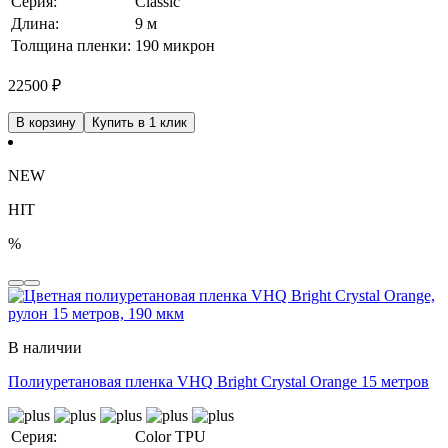
Серия:
Classic
Длина:
9 м
Толщина пленки:
190 микрон
22500
₽
В корзину
Купить в 1 клик
NEW
HIT
%
В наличии
Полиуретановая пленка VHQ Bright Crystal Orange 15 метров
Серия:
Color TPU