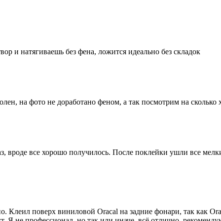
вор и натягиваешь без фена, ложится идеально без складок
олен, на фото не доработано феном, а так посмотрим на сколько
аз, вроде все хорошо получилось. После поклейки ушли все ме
. Клеил поверх виниловой Oracal на задние фонари, так как Orac
. Я не профессионал, но так или иначе, всё отлично, рекоменду