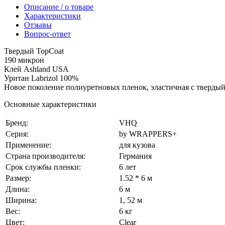
Описание / о товаре
Характеристики
Отзывы
Вопрос-ответ
Твердый TopCoat
190 микрон
Клей Ashland USA
Уритан Labrizol 100%
Новое поколение полиуретновых пленок, эластичная с твердый
Основные характеристики
Бренд:
VHQ
Серия:
by WRAPPERS+
Применение:
для кузова
Страна производителя:
Германия
Срок службы пленки:
6 лет
Размер:
1.52 * 6 м
Длина:
6 м
Ширина:
1, 52 м
Вес:
6 кг
Цвет:
Сlear