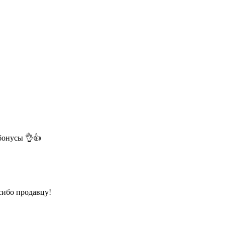
бонусы 👌👍
сибо продавцу!