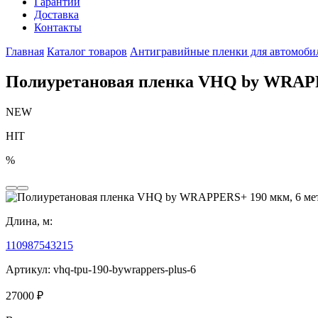
Гарантии
Доставка
Контакты
Главная
Каталог товаров
Антигравийные пленки для автомоби
Полиуретановая пленка VHQ by WRAPP
NEW
HIT
%
Длина, м:
1
10
9
8
7
5
4
3
2
15
Артикул:
vhq-tpu-190-bywrappers-plus-6
27000
₽