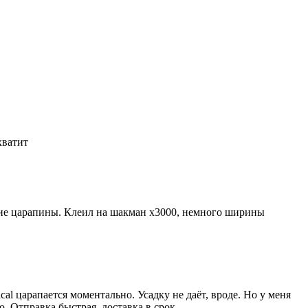
 хватит
лкие царапины. Клеил на шакман х3000, немного ширины
al царапается моментально. Усадку не даёт, вроде. Но у меня
ю. Отправка быстрая, доставка в срок.